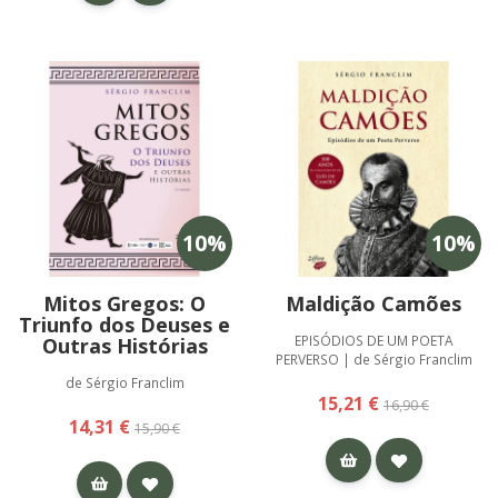
10
%
10
%
Mitos Gregos: O
Maldição Camões
Triunfo dos Deuses e
EPISÓDIOS DE UM POETA
Outras Histórias
PERVERSO | de Sérgio Franclim
de Sérgio Franclim
15,21 €
16,90 €
14,31 €
15,90 €