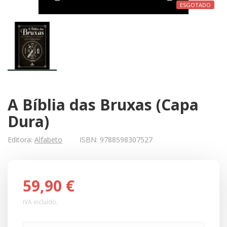
ESGOTADO
A Bíblia das Bruxas (Capa
Dura)
Editora:
Alfabeto
ISBN:
9788598307527
59,90 €
IVA incluído.