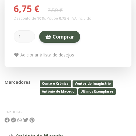
6,75 €
7,50 €
Desconto de
10
%
. Poupe
0,75 €
.
IVA incluído.
Comprar
Adicionar à lista de desejos
Marcadores
Conto e Crónica
Ventos do Imaginário
António de Macedo
Últimos Exemplares
PARTILHAR
de
António de Macedo