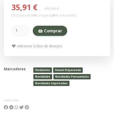
35,91 €
39,90 €
Desconto de
10
%
. Poupe
3,99 €
.
IVA incluído.
Comprar
Adicionar à lista de desejos
Marcadores
Hinduísmo
Swami Kriyananda
Novidades
Novidades Pensamento
Novidades Importadas
PARTILHAR