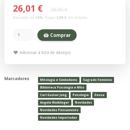
26,01 €
28,90 €
Desconto de
10
%
. Poupe
2,89 €
.
IVA incluído.
Comprar
Adicionar à lista de desejos
Marcadores
Mitologia e Simbolismo
Sagrado Feminino
Biblioteca Psicologia e Mito
Carl Gustav Jung
Psicologia
Deusa
Angela Waiblinger
Novidades
Novidades Pensamento
Novidades Importadas