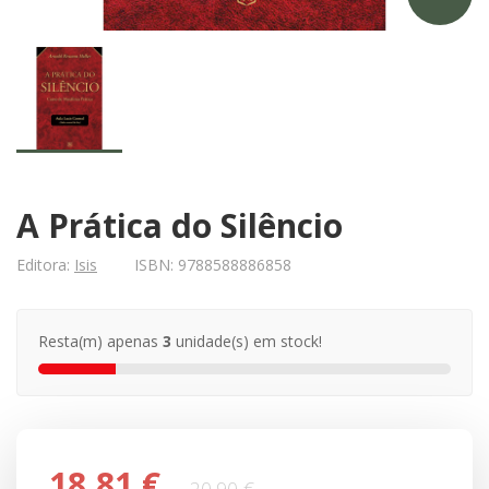
A Prática do Silêncio
Editora:
Isis
ISBN:
9788588886858
Resta(m) apenas
3
unidade(s) em stock!
18,81 €