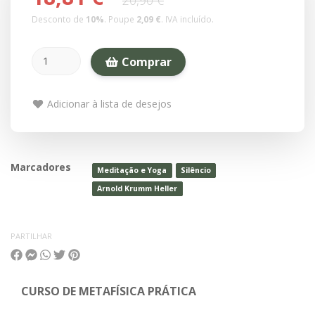
20,90 €
Desconto de
10
%
. Poupe
2,09 €
.
IVA incluído.
Comprar
Adicionar à lista de desejos
Marcadores
Meditação e Yoga
Silêncio
Arnold Krumm Heller
PARTILHAR
CURSO DE METAFÍSICA PRÁTICA