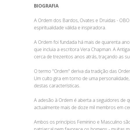
BIOGRAFIA
A Ordem dos Bardos, Ovates e Druidas - OBOD
espiritualidade válida e inspiradora.
A Ordem foi fundada há mais de quarenta ano
que incluia a escritora Vera Chapman. A Antig
cerca de trezentos anos atrás, traçando as su
O termo "Ordem" deriva da tradição das Orden
Um culto gira em torno de uma personalidade,
destas características.
A adesão à Ordem é aberta a seguidores de q
actualmente mais de doze mil membros em cer
Ambos os princípios Feminino e Masculino sã
patriarcal nem favorece os homens - muitas 