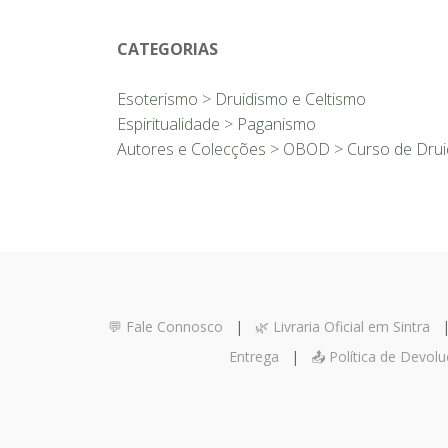
CATEGORIAS
Esoterismo
>
Druidismo e Celtismo
Espiritualidade
>
Paganismo
Autores e Colecções
>
OBOD
>
Curso de Dru
💬 Fale Connosco
|
🌿 Livraria Oficial em Sintra
Entrega
|
📤 Política de Devol