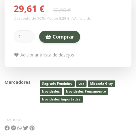
29,61 €
32,90 €
Desconto de
10
%
. Poupe
3,29 €
.
IVA incluído.
Comprar
Adicionar à lista de desejos
Marcadores
Sagrado Feminino
Lua
Miranda Gray
Novidades
Novidades Pensamento
Novidades Importadas
PARTILHAR