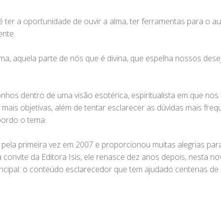
 ter a oportunidade de ouvir a alma, ter ferramentas para o
ente.
a, aquela parte de nós que é divina, que espelha nossos dese
sonhos dentro de uma visão esotérica, espiritualista em que no
 mais objetivas, além de tentar esclarecer as dúvidas mais fre
bordo o tema.
 pela primeira vez em 2007 e proporcionou muitas alegrias par
 convite da Editora Isis, ele renasce dez anos depois, nesta n
principal: o conteúdo esclarecedor que tem ajudado centenas 