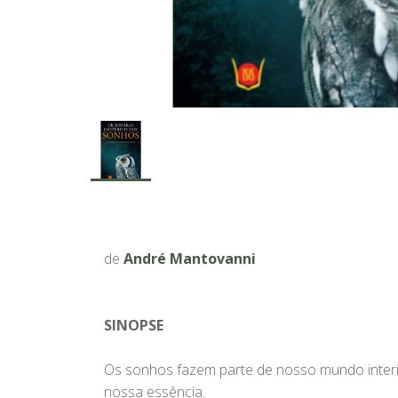
de
André Mantovanni
SINOPSE
Os sonhos fazem parte de nosso mundo interi
nossa essência.