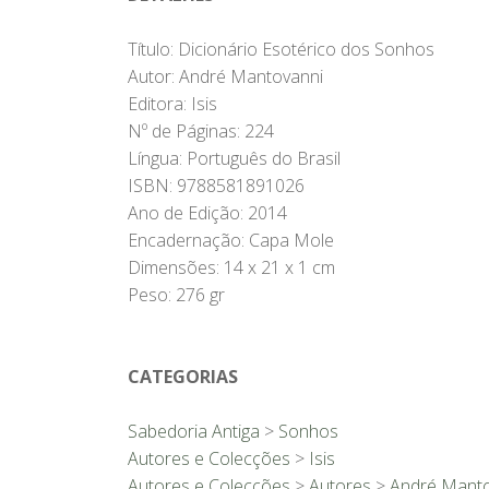
Título: Dicionário Esotérico dos Sonhos
Autor: André Mantovanni
Editora: Isis
Nº de Páginas: 224
Língua: Português do Brasil
ISBN: 9788581891026
Ano de Edição: 2014
Encadernação: Capa Mole
Dimensões: 14 x 21 x 1 cm
Peso: 276 gr
CATEGORIAS
Sabedoria Antiga
>
Sonhos
Autores e Colecções
>
Isis
Autores e Colecções
>
Autores
>
André Manto