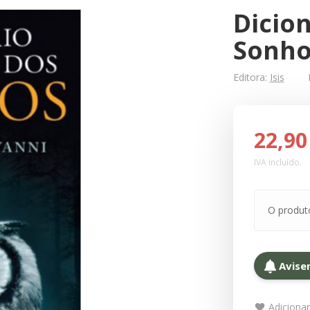
Dicion
Sonho
Editora:
Isis
22,90
IVA incluído.
O produt
Avise
Adicionar