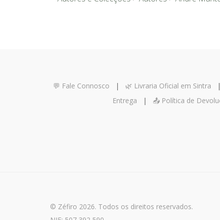
💬 Fale Connosco
|
🌿 Livraria Oficial em Sintra
Entrega
|
📤 Política de Devol
© Zéfiro 2026. Todos os direitos reservados.
NIF: 507 392 590