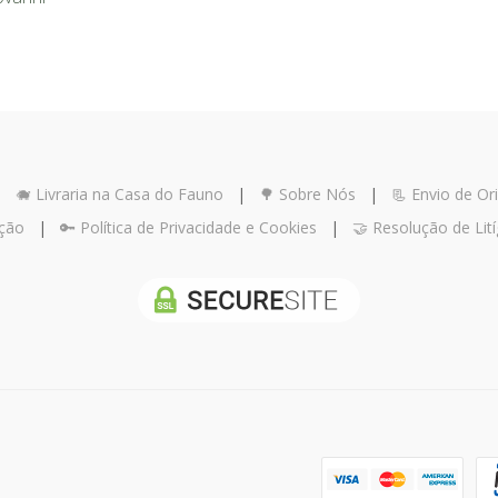
|
🐗 Livraria na Casa do Fauno
|
🌳 Sobre Nós
|
📃 Envio de Ori
ução
|
🔑 Política de Privacidade e Cookies
|
🤝 Resolução de Lití