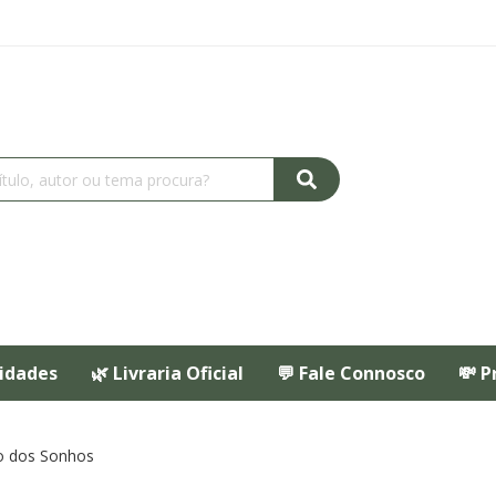
idades
🌿 Livraria Oficial
💬 Fale Connosco
💸 P
co dos Sonhos