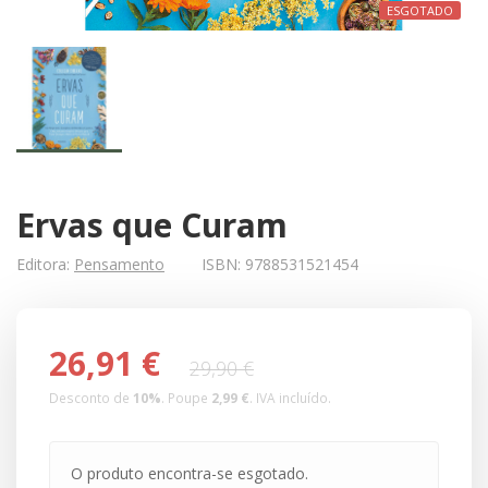
ESGOTADO
Ervas que Curam
Editora:
Pensamento
ISBN:
9788531521454
26,91 €
29,90 €
Desconto de
10
%
. Poupe
2,99 €
.
IVA incluído.
O produto encontra-se esgotado.