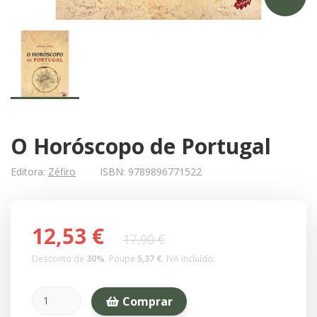
O Horóscopo de Portugal
Editora:
Zéfiro
ISBN:
9789896771522
12,53 €
17,90 €
Desconto de
30
%
. Poupe
5,37 €
.
IVA incluído.
Comprar