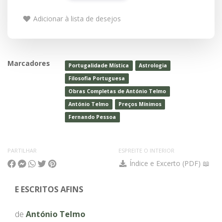
Adicionar à lista de desejos
Marcadores
Portugalidade Mística
Astrologia
Filosofia Portuguesa
Obras Completas de António Telmo
António Telmo
Preços Mínimos
Fernando Pessoa
PARTILHAR
ESPREITE O INTERIOR
Índice e Excerto (PDF) 📖
E ESCRITOS AFINS
de
António Telmo