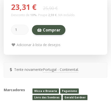
23,31 €
25,90 €
Desconto de
10
%
. Poupe
2,59 €
.
IVA incluído.
Comprar
Adicionar à lista de desejos
Tente novamente
.
Marcadores
Wicca e Bruxaria
Paganismo
Livro das Sombras
Gerald Gardner