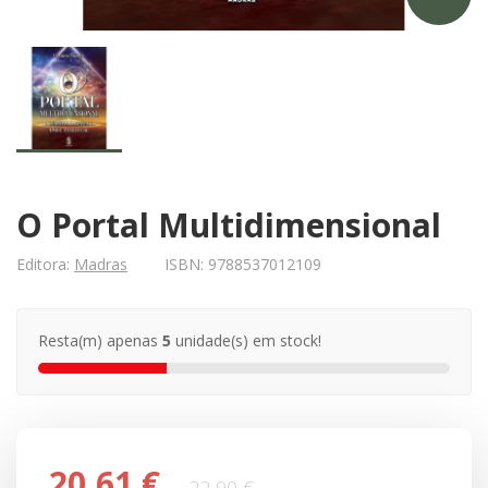
O Portal Multidimensional
Editora:
Madras
ISBN:
9788537012109
Resta(m) apenas
5
unidade(s) em stock!
20,61 €