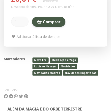
22,90 €
Desconto de
10
%
. Poupe
2,29 €
.
IVA incluído.
Comprar
Adicionar à lista de desejos
Marcadores
Nova Era
Meditação e Yoga
Luciano Nassyn
Novidades
Novidades Madras
Novidades Importadas
PARTILHAR
ALÉM DA MAGIA E DO ORBE TERRESTRE