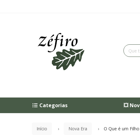
Categorias
💥 Nov
Início
Nova Era
O Que é um Filho