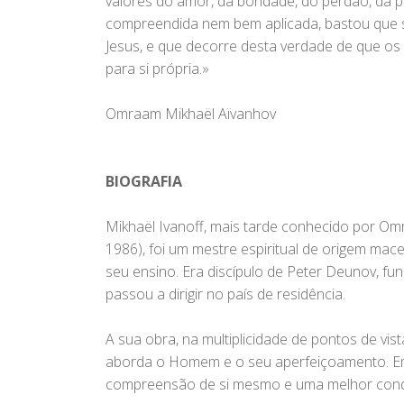
valores do amor, da bondade, do perdão, da pac
compreendida nem bem aplicada, bastou que se
Jesus, e que decorre desta verdade de que os 
para si própria.»
Omraam Mikhaël Aïvanhov
BIOGRAFIA
Mikhaël Ivanoff, mais tarde conhecido por Om
1986), foi um mestre espiritual de origem ma
seu ensino. Era discípulo de Peter Deunov, fu
passou a dirigir no país de residência.
A sua obra, na multiplicidade de pontos de vi
aborda o Homem e o seu aperfeiçoamento. Em 
compreensão de si mesmo e uma melhor condu