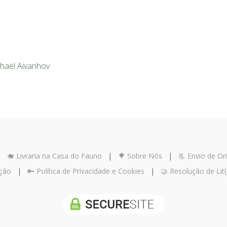
aël Aïvanhov
|
🐗 Livraria na Casa do Fauno
|
🌳 Sobre Nós
|
📃 Envio de Ori
ução
|
🔑 Política de Privacidade e Cookies
|
🤝 Resolução de Lití