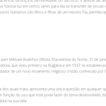
iência, da doçura, da humildade, do sacrifício. E apesar de, at
 fizesse luz em certos seres para ela se transmitir de sécul
seres humanos são filhos e filhas de um mesmo Pai, permitiu 
raam Mikhaël Aïvanhov (Bitola, Macedónia do Norte, 31 de Jan
cedónia, que viveu primeiro na Bulgária e em 1937 se estabele
ndador de um novo movimento religioso cristão conhecido por 
sta dos quais trata, apresenta uma única questão em qualquer q
função do uso que este pode fazer do tema desenvolvido, dá
ta na sua vida.