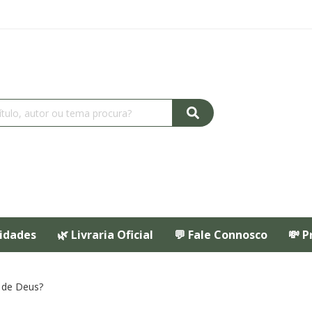
idades
🌿 Livraria Oficial
💬 Fale Connosco
💸 P
 de Deus?