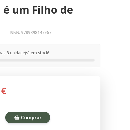
 é um Filho de
ISBN:
9789898147967
nas
3
unidade(s) em stock!
 €
Comprar