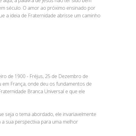
é aqui, a palavra de Jesus não ter sido bem
o em século. O amor ao próximo ensinado por
que a ideia de Fraternidade abrisse um caminho
eiro de 1900 - Fréjus, 25 de Dezembro de
ceu em França, onde deu os fundamentos de
Fraternidade Branca Universal e que ele
ue seja o tema abordado, ele invariavelmente
 a sua perspectiva para uma melhor