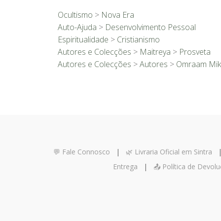
Ocultismo
>
Nova Era
Auto-Ajuda
>
Desenvolvimento Pessoal
Espiritualidade
>
Cristianismo
Autores e Colecções
>
Maitreya
>
Prosveta
Autores e Colecções
>
Autores
>
Omraam Mikh
💬 Fale Connosco
|
🌿 Livraria Oficial em Sintra
Entrega
|
📤 Política de Devol