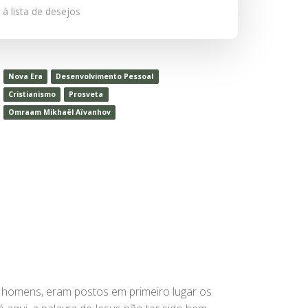
 à lista de desejos
Nova Era
Desenvolvimento Pessoal
Cristianismo
Prosveta
Omraam Mikhaël Aïvanhov
os homens, eram postos em primeiro lugar os