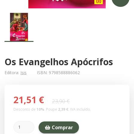
Os Evangelhos Apócrifos
Editora:
Isis
ISBN:
9798588886062
21,51 €
23,90 €
Desconto de
10
%
. Poupe
2,39 €
.
IVA incluído.
Comprar