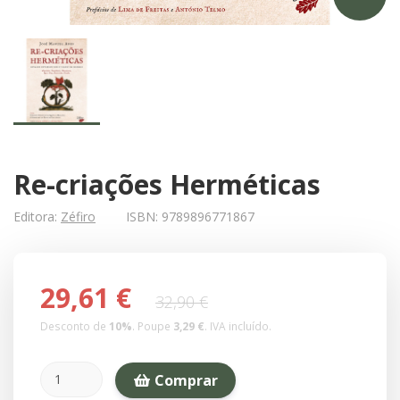
Re-criações Herméticas
Editora:
Zéfiro
ISBN:
9789896771867
29,61 €
32,90 €
Desconto de
10
%
. Poupe
3,29 €
.
IVA incluído.
Comprar