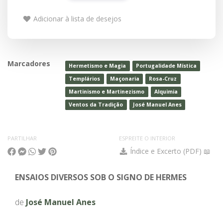
Adicionar à lista de desejos
Marcadores
Hermetismo e Magia
Portugalidade Mística
Templários
Maçonaria
Rosa-Cruz
Martinismo e Martinezismo
Alquimia
Ventos da Tradição
José Manuel Anes
PARTILHAR
ESPREITE O INTERIOR
Índice e Excerto (PDF) 📖
ENSAIOS DIVERSOS SOB O SIGNO DE HERMES
de
José Manuel Anes