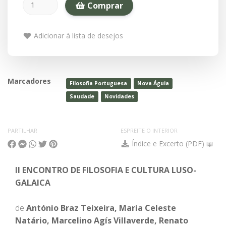
Comprar
Adicionar à lista de desejos
Marcadores
Filosofia Portuguesa
Nova Águia
Saudade
Novidades
PARTILHAR
ESPREITE O INTERIOR
Índice e Excerto (PDF) 📖
II ENCONTRO DE FILOSOFIA E CULTURA LUSO-
GALAICA
de
António Braz Teixeira, Maria Celeste
Natário, Marcelino Agís Villaverde, Renato