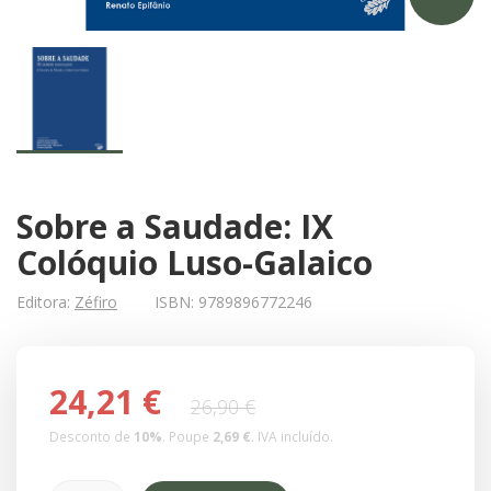
Sobre a Saudade: IX
Colóquio Luso-Galaico
Editora:
Zéfiro
ISBN:
9789896772246
24,21 €
26,90 €
Desconto de
10
%
. Poupe
2,69 €
.
IVA incluído.