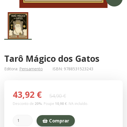
Tarô Mágico dos Gatos
Editora:
Pensamento
ISBN:
9788531523243
43,92 €
54,90 €
Desconto de
20
%
. Poupe
10,98 €
.
IVA incluído.
Comprar