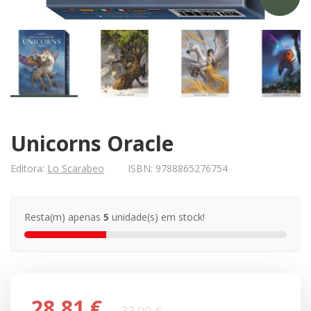
Unicorns Oracle
Editora:
Lo Scarabeo
ISBN:
9788865276754
Resta(m) apenas
5
unidade(s) em stock!
28,81 €