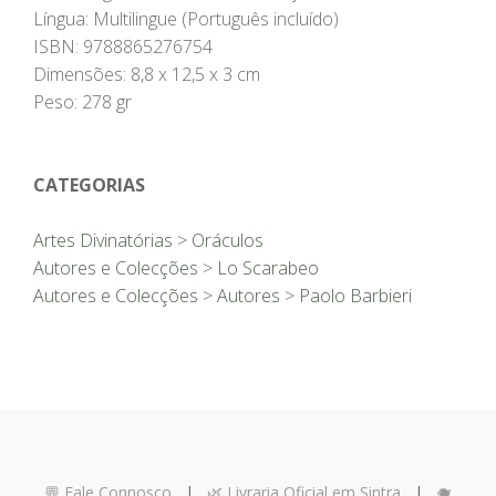
Língua: Multilingue (Português incluído)
ISBN: 9788865276754
Dimensões: 8,8 x 12,5 x 3 cm
Peso: 278 gr
CATEGORIAS
Artes Divinatórias
>
Oráculos
Autores e Colecções
>
Lo Scarabeo
Autores e Colecções
>
Autores
>
Paolo Barbieri
💬 Fale Connosco
|
🌿 Livraria Oficial em Sintra
|
🐗