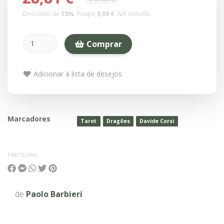
33,90 €
Desconto de
15
%
. Poupe
5,09 €
.
IVA incluído.
Comprar
Adicionar à lista de desejos
Marcadores
Tarot
Dragões
Davide Corsi
PARTILHAR
de
Paolo Barbieri