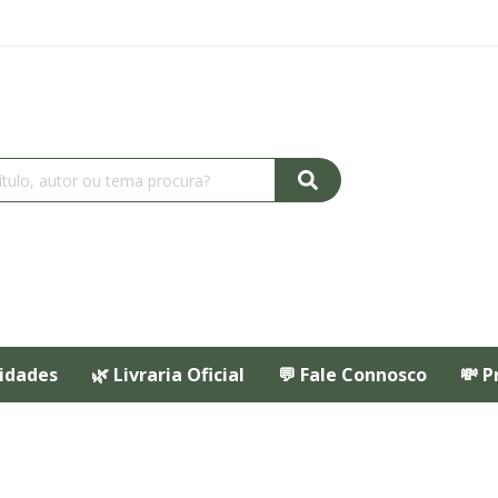
idades
🌿 Livraria Oficial
💬 Fale Connosco
💸 P