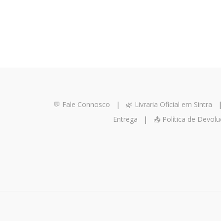
💬 Fale Connosco
|
🌿 Livraria Oficial em Sintra
Entrega
|
📤 Política de Devol