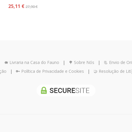
25,11 €
27,90 €
|
🐗 Livraria na Casa do Fauno
|
🌳 Sobre Nós
|
📃 Envio de Ori
ução
|
🔑 Política de Privacidade e Cookies
|
🤝 Resolução de Lití