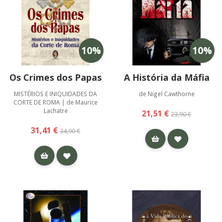
10
%
10
%
Os Crimes dos Papas
A História da Máfia
MISTÉRIOS E INIQUIDADES DA
de Nigel Cawthorne
CORTE DE ROMA | de Maurice
Lachatre
21,51 €
23,90 €
31,41 €
34,90 €