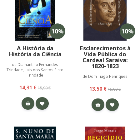
10
%
10
%
A História da
Esclarecimentos à
História da Ciência
Vida Pública do
Cardeal Saraiva:
de Diamantino Fernandes
1820-1823
Trindade, Lais dos Santos Pinto
Trindade
de Dom Tiago Henriques
14,31 €
15,90 €
13,50 €
15,00 €