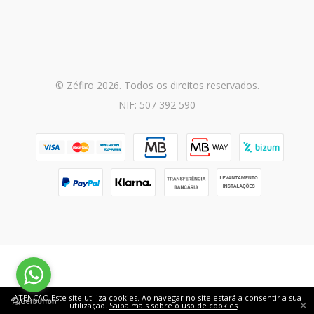
© Zéfiro 2026. Todos os direitos reservados.
NIF: 507 392 590
ATENÇÃO Este site utiliza cookies. Ao navegar no site estará a consentir a sua
×
utilização.
Saiba mais sobre o uso de cookies