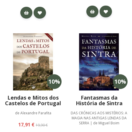
10
%
10
%
Lendas e Mitos dos
Fantasmas da
Castelos de Portugal
História de Sintra
de Alexandre Parafita
DAS CRÓNICAS AOS MISTÉRIOS: A
MAGIA NAS ANTIGAS LENDAS DA
SERRA | de Miguel Boim
17,91 €
19,90 €