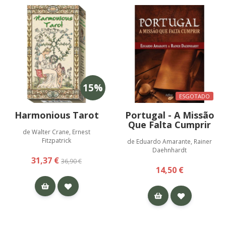
15
%
ESGOTADO
Harmonious Tarot
Portugal - A Missão
Que Falta Cumprir
de Walter Crane, Ernest
Fitzpatrick
de Eduardo Amarante, Rainer
Daehnhardt
31,37 €
36,90 €
14,50 €