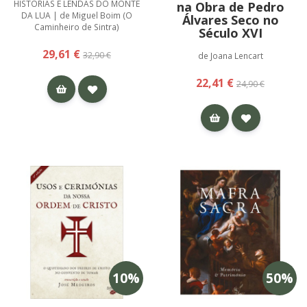
HISTÓRIAS E LENDAS DO MONTE
na Obra de Pedro
DA LUA | de Miguel Boim (O
Álvares Seco no
Caminheiro de Sintra)
Século XVI
29,61 €
32,90 €
de Joana Lencart
22,41 €
24,90 €
10
%
50
%