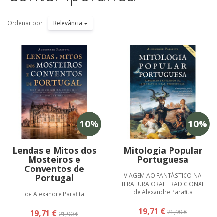
Ordenar por
Relevância
10
%
10
%
Lendas e Mitos dos
Mitologia Popular
Mosteiros e
Portuguesa
Conventos de
VIAGEM AO FANTÁSTICO NA
Portugal
LITERATURA ORAL TRADICIONAL |
de Alexandre Parafita
de Alexandre Parafita
19,71 €
19,71 €
21,90 €
21,90 €