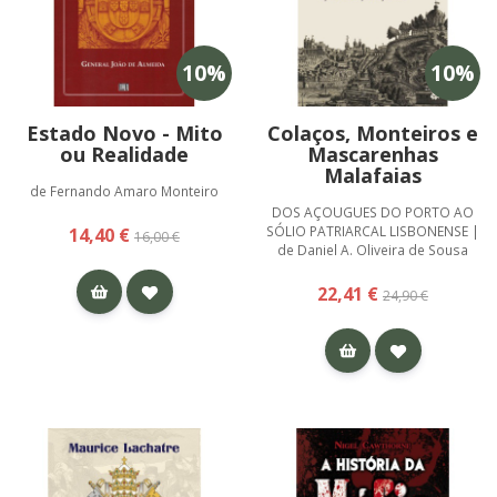
10
%
10
%
Estado Novo - Mito
Colaços, Monteiros e
ou Realidade
Mascarenhas
Malafaias
de Fernando Amaro Monteiro
DOS AÇOUGUES DO PORTO AO
SÓLIO PATRIARCAL LISBONENSE |
14,40 €
16,00 €
de Daniel A. Oliveira de Sousa
22,41 €
24,90 €