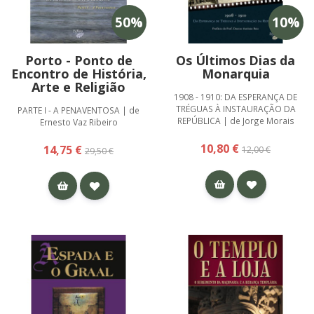
50
%
10
%
Porto - Ponto de
Os Últimos Dias da
Encontro de História,
Monarquia
Arte e Religião
1908 - 1910: DA ESPERANÇA DE
TRÉGUAS À INSTAURAÇÃO DA
PARTE I - A PENAVENTOSA | de
REPÚBLICA | de Jorge Morais
Ernesto Vaz Ribeiro
10,80 €
14,75 €
12,00 €
29,50 €