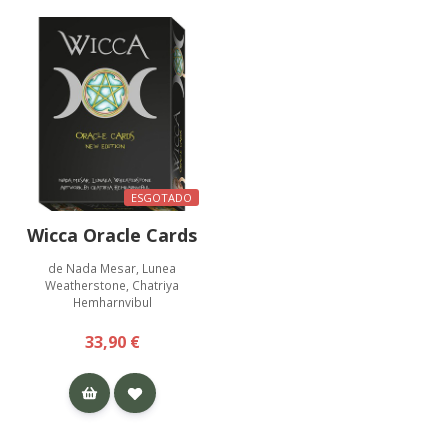
ESGOTADO
Wicca Oracle Cards
de Nada Mesar, Lunea
Weatherstone, Chatriya
Hemharnvibul
33,90 €