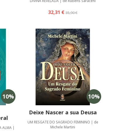
DIVINA REVELADA | de Rubens Saraceni
32,31 €
35,90 €
10
%
10
%
Deixe Nascer a sua Deusa
eral
UM RESGATE DO SAGRADO FEMININO | de
Michele Martini
A ALMA |