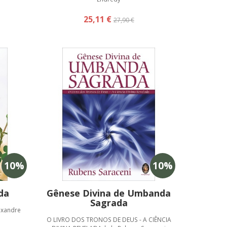
25,11 €
27,90 €
10
%
10
%
da
Gênese Divina de Umbanda
Sagrada
exandre
O LIVRO DOS TRONOS DE DEUS - A CIÊNCIA