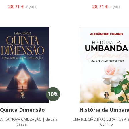
28,71 €
28,71 €
31,90 €
31,90 €
10
%
Quinta Dimensão
História da Umban
EM NA NOVA CIVILIZAÇÃO | de Lais
UMA RELIGIÃO BRASILEIRA | de Al
Ceesar
Cumino