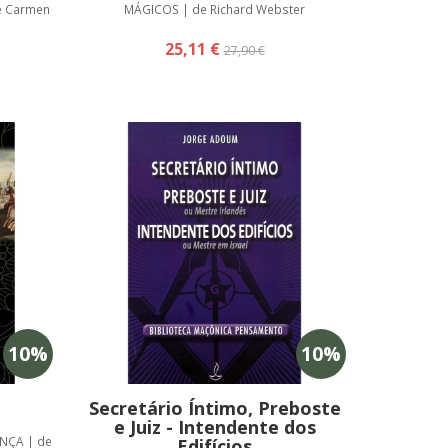
e Carmen
MÁGICOS | de Richard Webster
25,11 €
27,90 €
10
%
10
%
Secretário Íntimo, Preboste
e Juiz - Intendente dos
NÇA | de
Edifícios