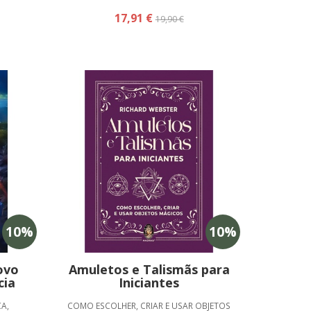
17,91 €
19,90 €
10
%
10
%
ovo
Amuletos e Talismãs para
cia
Iniciantes
A,
COMO ESCOLHER, CRIAR E USAR OBJETOS