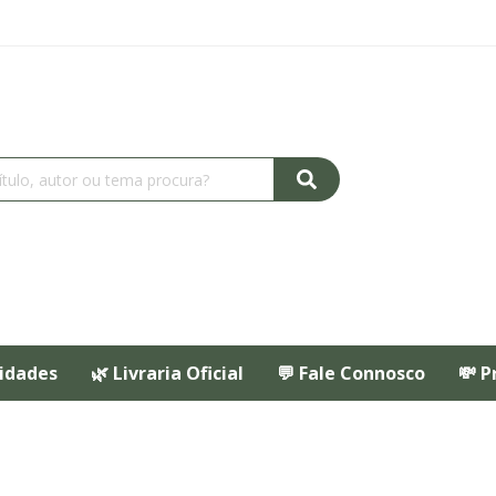
idades
🌿 Livraria Oficial
💬 Fale Connosco
💸 P