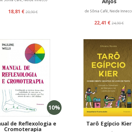
Anjos
18,81 €
de Sônia Café, Neide Innecc
20,90 €
22,41 €
24,90 €
10
%
ual de Reflexologia e
Tarô Egípcio Kier
Cromoterapia