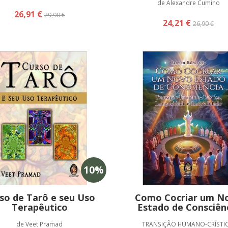
de Alexandre Cumino
26,91 €
29,90 €
24,21 €
26,90 €
10
%
so de Tarô e seu Uso
Como Cocriar um N
Terapêutico
Estado de Consciên
de Veet Pramad
TRANSIÇÃO HUMANO-CRÍSTIC