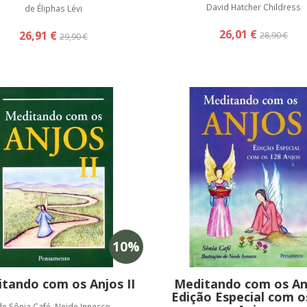
David Hatcher Childress
de Éliphas Lévi
26,01 €
26,91 €
28,90 €
29,90 €
10
%
tando com os Anjos II
Meditando com os Anj
Edição Especial com o
de Sônia Café, Neide Innecco