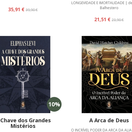
LONGEVIDADE E IMORTALIDADE | d
Balhestero
35,91 €
39,90 €
21,51 €
23,90 €
10
%
 Chave dos Grandes
A Arca de Deus
Mistérios
O INCRÍVEL PODER DA ARCA DA ALIA