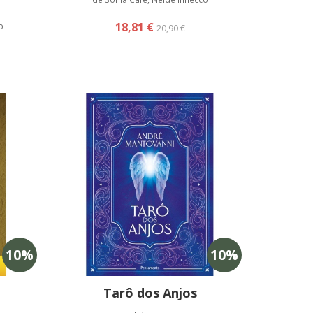
18,81 €
o
20,90 €
10
%
10
%
Tarô dos Anjos