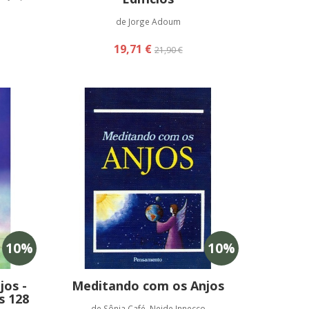
de Jorge Adoum
19,71 €
21,90 €
10
%
10
%
os -
Meditando com os Anjos
s 128
de Sônia Café, Neide Innecco