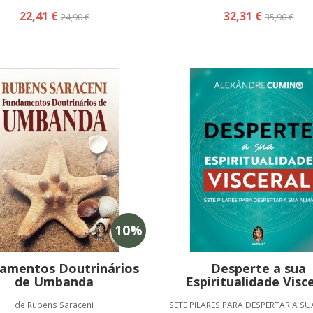
22,41 €
32,31 €
24,90 €
35,90 €
10
%
amentos Doutrinários
Desperte a sua
de Umbanda
Espiritualidade Visc
de Rubens Saraceni
SETE PILARES PARA DESPERTAR A SU