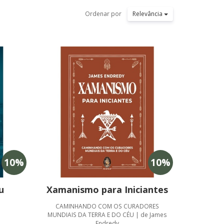
Ordenar por
Relevância
10
%
10
%
u
Xamanismo para Iniciantes
CAMINHANDO COM OS CURADORES
MUNDIAIS DA TERRA E DO CÉU | de James
Endredy