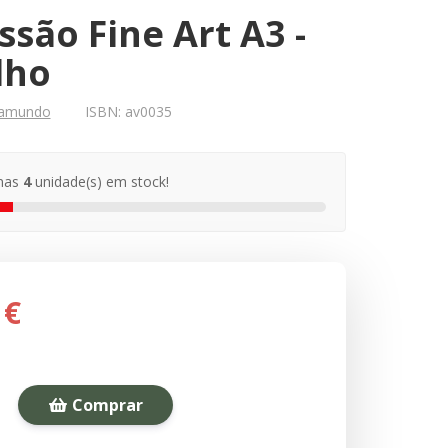
são Fine Art A3 -
lho
gamundo
ISBN:
av0035
nas
4
unidade(s) em stock!
 €
Comprar