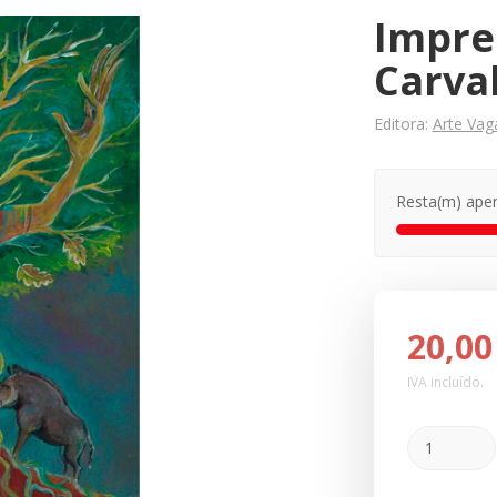
Impres
Carva
Editora:
Arte Va
Resta(m) ape
20,00
IVA incluído.