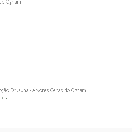
s do Ogham
cção Drusuna - Árvores Celtas do Ogham
res