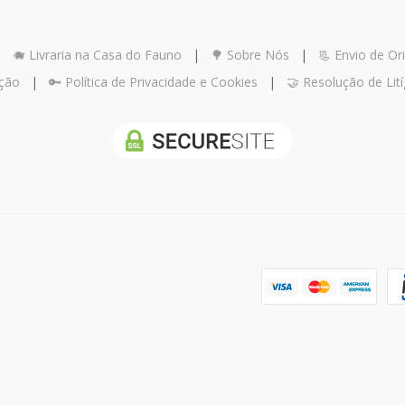
|
🐗 Livraria na Casa do Fauno
|
🌳 Sobre Nós
|
📃 Envio de Ori
ução
|
🔑 Política de Privacidade e Cookies
|
🤝 Resolução de Lití