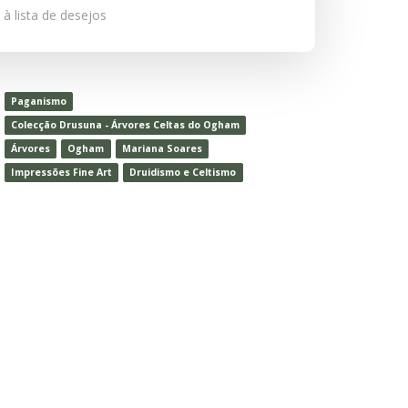
 à lista de desejos
Paganismo
Colecção Drusuna - Árvores Celtas do Ogham
Árvores
Ogham
Mariana Soares
Impressões Fine Art
Druidismo e Celtismo