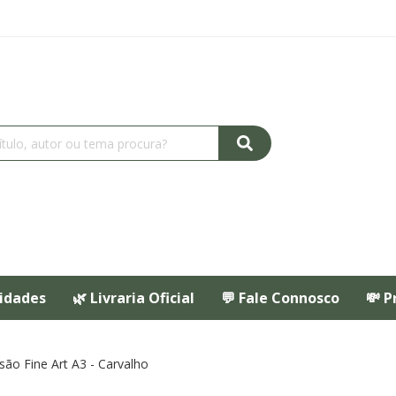
idades
🌿 Livraria Oficial
💬 Fale Connosco
💸 P
são Fine Art A3 - Carvalho