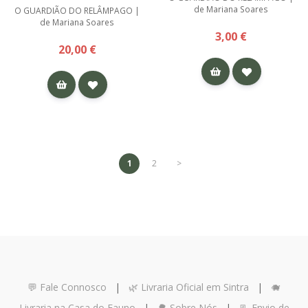
de Mariana Soares
O GUARDIÃO DO RELÂMPAGO |
de Mariana Soares
3,00 €
20,00 €
1
2
>
💬 Fale Connosco
|
🌿 Livraria Oficial em Sintra
|
🐗
Livraria na Casa do Fauno
|
🌳 Sobre Nós
|
📃 Envio de