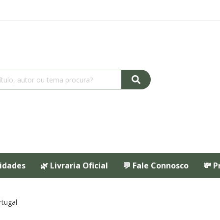
idades
🌿 Livraria Oficial
💬 Fale Connosco
💸 P
rtugal