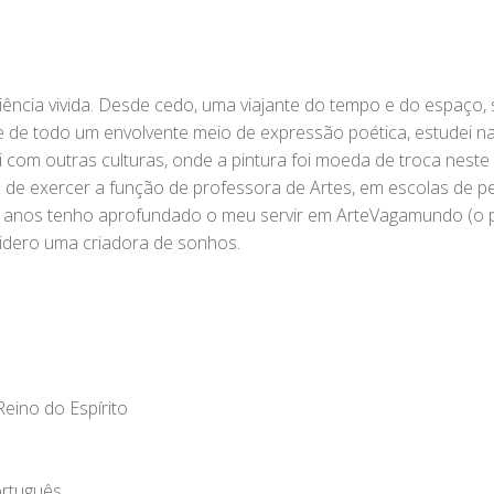
ncia vivida. Desde cedo, uma viajante do tempo e do espaço,
de todo um envolvente meio de expressão poética, estudei na 
i com outras culturas, onde a pintura foi moeda de troca nest
 de exercer a função de professora de Artes, em escolas de ped
13 anos tenho aprofundado o meu servir em ArteVagamundo (o p
idero uma criadora de sonhos.
Reino do Espírito
ortuguês