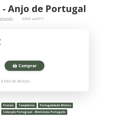
 - Anjo de Portugal
gamundo
ISBN:
av0011
€
Comprar
 à lista de desejos
Postais
Templários
Portugalidade Mística
Colecção Portugraal - Misticismo Português