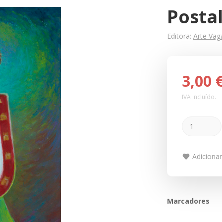
Postal
Editora:
Arte Va
3,00 
IVA incluído.
Adicionar
Marcadores