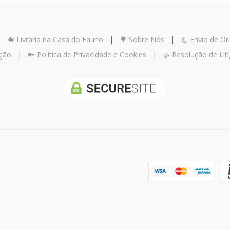
|
🐗 Livraria na Casa do Fauno
|
🌳 Sobre Nós
|
📃 Envio de Ori
ução
|
🔑 Política de Privacidade e Cookies
|
🤝 Resolução de Lití