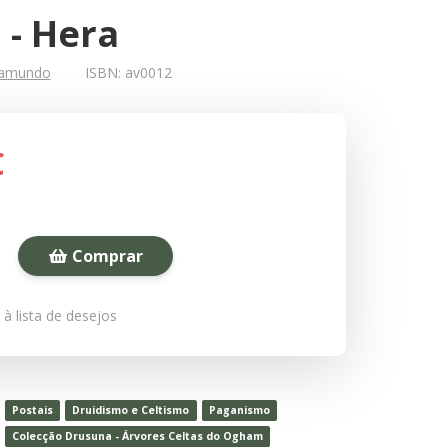
 - Hera
gamundo
ISBN:
av0012
€
Comprar
 à lista de desejos
Postais
Druidismo e Celtismo
Paganismo
Colecção Drusuna - Árvores Celtas do Ogham