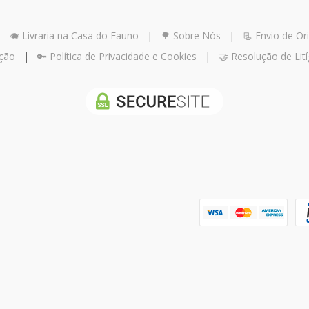
|
🐗 Livraria na Casa do Fauno
|
🌳 Sobre Nós
|
📃 Envio de Ori
ução
|
🔑 Política de Privacidade e Cookies
|
🤝 Resolução de Lití