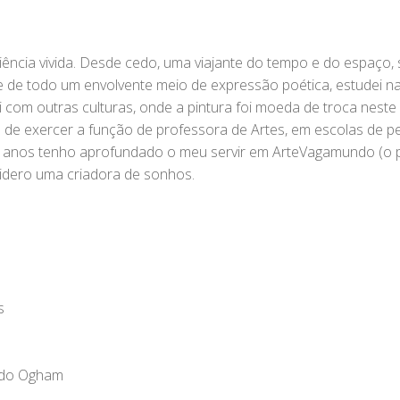
ncia vivida. Desde cedo, uma viajante do tempo e do espaço,
de todo um envolvente meio de expressão poética, estudei na 
i com outras culturas, onde a pintura foi moeda de troca nest
 de exercer a função de professora de Artes, em escolas de ped
13 anos tenho aprofundado o meu servir em ArteVagamundo (o p
idero uma criadora de sonhos.
s
s do Ogham