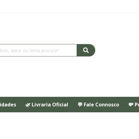
idades
🌿 Livraria Oficial
💬 Fale Connosco
💸 P